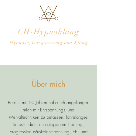
CH-Hypnoklang
Hypnose, Entspannung und Klang
Über mich
Bereits mit 20 Jahren habe ich angefangen
mich mit Entspannungs- und
Mentaltechniken zu befassen. Jahrelanges
Selbststudium im autogenem Training,
progressive Muskelentspannung, EFT und