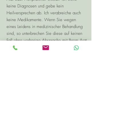
keine Diagnosen und gebe kein
Heilversprechen ab. Ich verabreiche auch
keine Medikamente. Wenn Sie wegen
eines Leidens in medizinischer Behandlung
sind, so unterbrechen Sie diese auf keinen
Fall ohne vorherige Absprache mit Ihrem Arzt
oder Heilpraktiker. Meine Tätigkeit liegt in
der Gesundheitsprävention
.